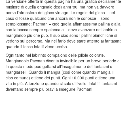
La versione offerta in questa pagina ha una grafica decisamente
migliore di quella originale degli anni '80, ma non va davvero
persa l'atmosfera del gioco vintage. Le regole del gioco – nel
caso ci fosse qualcuno che ancora non le conosce – sono
semplicissime: Pacman – cioè quella affamatissima pallina gialla
con la bocca sempre spalancata – deve avanzare nel labirinto
mangiando più che può. Il suo cibo sono i pallini bianchi che si
vedono sul percorso. Ma nel farlo deve stare attento ai fantasmi:
quando li tocca infatti viene ucciso.
Ogni tanto nel labirinto compaiono delle pillole colorate.
Mangiandole Pacman diventa invincibile per un breve periodo e
in questo modo può gettarsi all'inseguimento dei fantasmi e
mangiarseli. Quando li mangia (così come quando mangia il
cibo comune) ottiene dei punti. Ogni 10.000 punti ottiene una
vita in più. Attenzione quando si sale di livello, infatti i fantasmi
diventano sempre più bravi a inseguire Pacman!