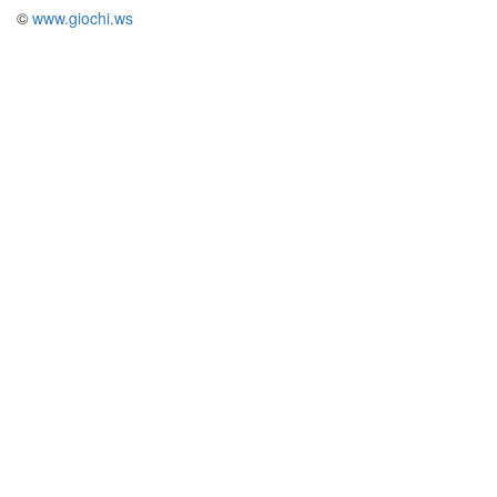
©
www.giochi.ws